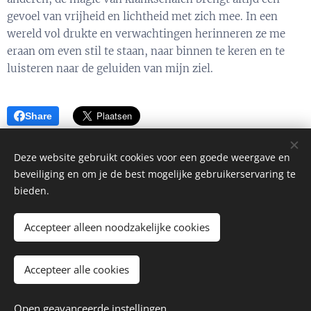
gevoel van vrijheid en lichtheid met zich mee. In een
wereld vol drukte en verwachtingen herinneren ze me
eraan om even stil te staan, naar binnen te keren en te
luisteren naar de geluiden van mijn ziel.
Share
Deze website gebruikt cookies voor een goede weergave en
beveiliging en om je de best mogelijke gebruikerservaring te
bieden.
't Cloostercruijt
info@cloostercruijt.nl
Accepteer alleen noodzakelijke cookies
www.cloostercruijt.nl
Accepteer alle cookies
KvK nr. 08199135
BTW nr. NL001947907B11
Open geavanceerde instellingen